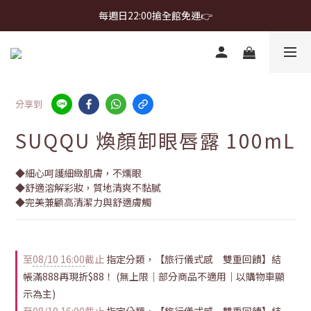
首購免運 $499 起 ＋ 加 LINE 領 $300 折價券 ➤
每週日22:00搶全館免運👉
首購免運 $499 起 ＋ 加 LINE 領 $300 折價券 ➤
分享到
SUQQU 煥顏卸眼唇露 100mL
◆細心呵護細緻肌膚，不燻眼
◆舒適溶解彩妝，質地清爽不黏膩
◆完美兼顧高清潔力與舒適膚觸
至
08/10 16:00
截止
指定分類，【旅行儀式感 雙重回饋】結
帳滿888再現折$88！ (無上限｜部分商品不適用｜以購物車顯
示為主)