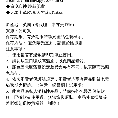
250mL(Aromatherapy Associates)
◆愉悅心神 煥新肌膚
◆大馬士革玫瑰/天竺葵/玫瑰草
原產地：
英國
(
總代理：東方美
TFM
)
貨源：公司貨
。
保存期限
、有效期限請詳見產品包裝標示。
保存方法： 避免陽光直射，請置於陰涼處
。
注意事項：
1
、使用後若有過敏請即刻停止使用。
2
、請勿放置日曬或高溫處，以免商品變質。
3
、顏色因電腦螢幕設定差異會略有不同，以實際商品顏
色為準。
4
、依照消費者保護法規定，消費者均享有產品到貨七天
猶豫期之權益。（注意！鑑賞期非試用期）
5
、此商品為私人消耗性產品，請保持外包裝及保留封
膜，已拆封或使用過、無法恢復原狀、商品外盒損壞等，
將影響您退換貨權益，謝謝
！