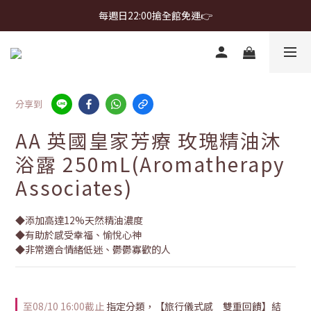
首購免運 $499 起 ＋ 加 LINE 領 $300 折價券 ➤
每週日22:00搶全館免運👉
首購免運 $499 起 ＋ 加 LINE 領 $300 折價券 ➤
分享到
AA 英國皇家芳療 玫瑰精油沐
浴露 250mL(Aromatherapy
Associates)
◆添加高達12%天然精油濃度
◆有助於感受幸福、愉悅心神
◆非常適合情緒低迷、鬱鬱寡歡的人
至
08/10 16:00
截止
指定分類，【旅行儀式感 雙重回饋】結