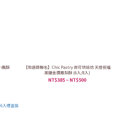
鑽小鳳酥
【柴語錄聯名】Chic Pastry 奇可烘焙坊 天燈祝福
黑糖金鑽鳳梨酥 (6入/8入)
NT$385 ~ NT$500