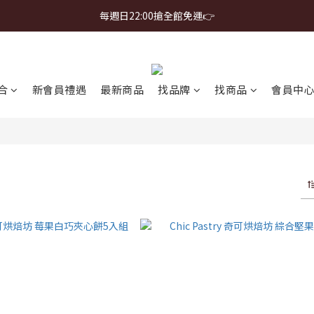
首購免運 $499 起 ＋ 加 LINE 領 $300 折價券 ➤
每週日22:00搶全館免運👉
首購免運 $499 起 ＋ 加 LINE 領 $300 折價券 ➤
合
新會員禮遇
最新商品
找品牌
找商品
會員中