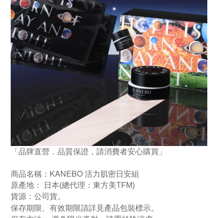
「品牌直營．品質保證，請消費者安心購買」
KANEBO 活力肌密日安組
商品名稱：
原產地： 日本
(總代理：東方美TFM)
貨源：公司貨
。
保存期限
、有效期限請詳見產品包裝標示。