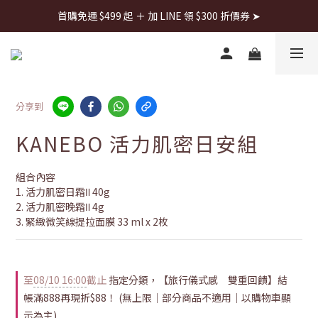
首購免運 $499 起 ＋ 加 LINE 領 $300 折價券 ➤
首購免運 $499 起 ＋ 加 LINE 領 $300 折價券 ➤
每週日22:00搶全館免運👉
首購免運 $499 起 ＋ 加 LINE 領 $300 折價券 ➤
分享到
KANEBO 活力肌密日安組
組合內容
1. 活力肌密日霜Ⅱ 40g
2. 活力肌密晚霜Ⅱ 4g
3. 緊緻微笑線提拉面膜 33 ml x 2枚
至
08/10 16:00
截止
指定分類，【旅行儀式感 雙重回饋】結
帳滿888再現折$88！ (無上限｜部分商品不適用｜以購物車顯
示為主)