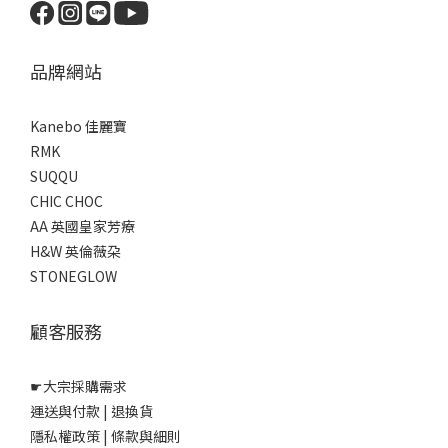
品牌網站
Kanebo 佳麗寶
RMK
SUQQU
CHIC CHOC
AA 英國皇家芳療
H&W 英倫薇朶
STONEGLOW
顧客服務
☛
大宗採購需求
運送與付款
|
退換貨
隱私權政策
|
條款與細則