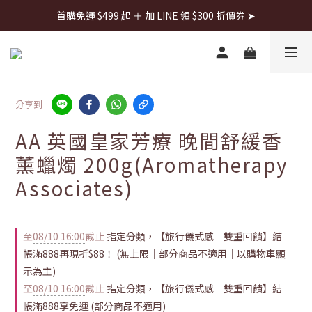
首購免運 $499 起 ＋ 加 LINE 領 $300 折價券 ➤
首購免運 $499 起 ＋ 加 LINE 領 $300 折價券 ➤
每週日22:00搶全館免運👉
首購免運 $499 起 ＋ 加 LINE 領 $300 折價券 ➤
分享到
AA 英國皇家芳療 晚間舒緩香
薰蠟燭 200g(Aromatherapy
Associates)
至
08/10 16:00
截止
指定分類，【旅行儀式感 雙重回饋】結
帳滿888再現折$88！ (無上限｜部分商品不適用｜以購物車顯
示為主)
至
08/10 16:00
截止
指定分類，【旅行儀式感 雙重回饋】結
帳滿888享免運 (部分商品不適用)