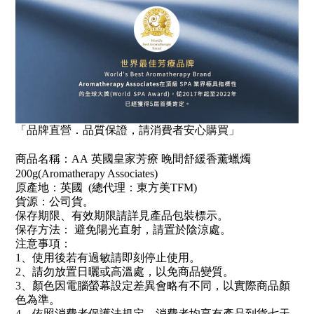
「品牌直營．品質保證，請消費者安心購買」
商品名稱：
AA
英國皇家芳療
晚間舒緩香薰蠟燭
200g(Aromatherapy Associates)
原產地：
英國
(
總代理：東方美
TFM
)
貨源：公司貨
。
保存期限、有效期限請詳見產品包裝標示。
保存方法： 避免陽光直射，請置於陰涼處
。
注意事項：
1
、使用後若有過敏請即刻停止使用。
2
、請勿放置日曬或高溫處，以免商品變質。
3
、顏色因電腦螢幕設定差異會略有不同，以實際商品顏
色為準。
4
、依照消費者保護法規定，消費者均享有產品到貨七天