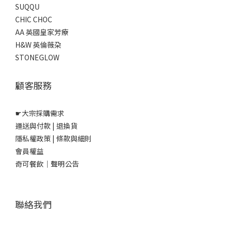
SUQQU
CHIC CHOC
AA 英國皇家芳療
H&W 英倫薇朶
STONEGLOW
顧客服務
☛
大宗採購需求
運送與付款
|
退換貨
隱私權政策
|
條款與細則
會員權益
奇可餐飲｜聲明公告
聯絡我們