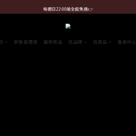
首購免運 $499 起 ＋ 加 LINE 領 $300 折價券 ➤
每週日22:00搶全館免運👉
首購免運 $499 起 ＋ 加 LINE 領 $300 折價券 ➤
合
新會員禮遇
最新商品
找品牌
找商品
會員中