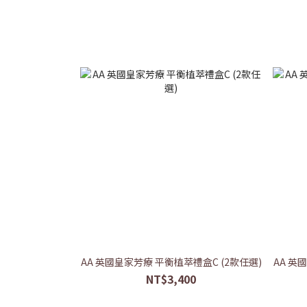
AA 英國皇家芳療 平衡植萃禮盒C (2款任選)
AA 英
NT$3,400