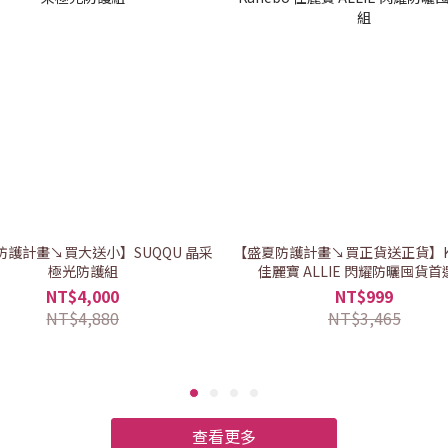
防護計畫↘買大送小】SUQQU 晶采
【盛夏防護計畫↘買正貨送正貨】Ka
極光防護組
佳麗寶 ALLIE 閃耀防曬囤貨首
NT$4,000
NT$999
NT$4,880
NT$3,465
查看更多