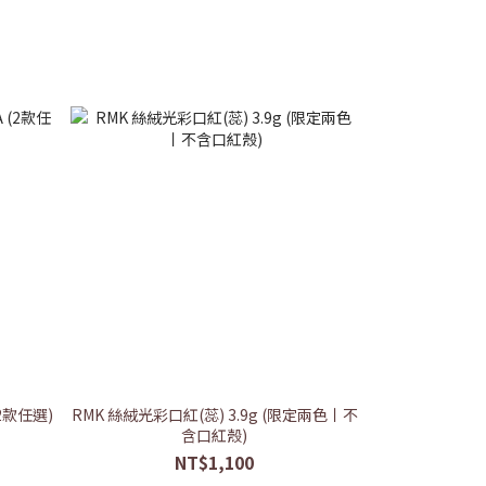
2款任選)
RMK 絲絨光彩口紅(蕊) 3.9g (限定兩色丨不
RMK 透光立體
含口紅殼)
NT$1,100