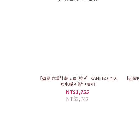
【盛夏防護計畫↘買1送9】KANEBO 全天
【盛夏
候水膜防禦包覆組
NT$1,755
NT$2,742