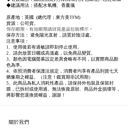
◆建議用法：搭配水氧機、香薰儀
原產地：
英國
(
總代理：東方美
TFM
)
貨源：公司貨
。
保存期限、有效期限請詳見產品包裝標示。
保存方法： 避免陽光直射，請置於陰涼處
。
注意事項：
1
、使用後若有過敏請即刻停止使用。
2
、請勿放置日曬或高溫處，以免商品變質。
3
、顏色因電腦螢幕設定差異會略有不同，以實際商品顏
色為準。
4
、依照消費者保護法規定，消費者均享有產品到貨七天
猶豫期之權益。（注意！鑑賞期非試用期）
5
、此商品為私人消耗性產品，請保持外包裝及保留封
膜，已拆封或使用過、無法恢復原狀、商品外盒損壞等，
將影響您退換貨權益，謝謝
！
關於我們