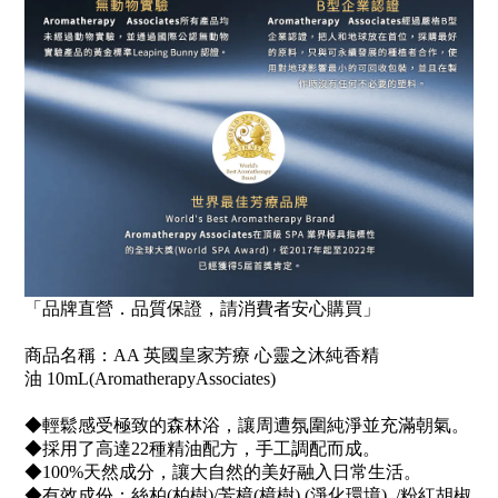
「品牌直營．品質保證，請消費者安心購買」
商品名稱：
AA
英國皇家芳療
心靈之沐純香精
油
10mL
(AromatherapyAssociates)
◆輕鬆感受極致的森林浴，讓周遭氛圍純淨並充滿朝氣。
◆採用了高達22種精油配方，手工調配而成。
◆100%天然成分，讓大自然的美好融入日常生活。
◆有效成份：絲柏(柏樹)/芳樟(樟樹) (淨化環境) /粉紅胡椒