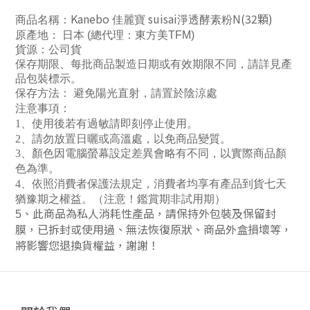
Kanebo
suisai
N(32顆)
商品名稱：
佳麗寶
淨透酵素粉
原產地： 日本
(總代理：東方美TFM)
貨源：公司貨
保存期限、每批商品製造日期或有效期限不同，請詳見產
品包裝標示。
保存方法： 避免陽光直射，請置於陰涼處
注意事項：
1
、使用後若有過敏請即刻停止使用。
2
、請勿放置日曬或高溫處，以免商品變質。
3
、顏色因電腦螢幕設定差異會略有不同，以實際商品顏
色為準。
4
、依照消費者保護法規定，消費者均享有產品到貨七天
猶豫期之權益。（注意！鑑賞期非試用期）
、此商品為私人消耗性產品，請保持外包裝及保留封
5
膜，已拆封或使用過、無法恢復原狀、商品外盒損壞等，
將影響您退換貨權益，謝謝！