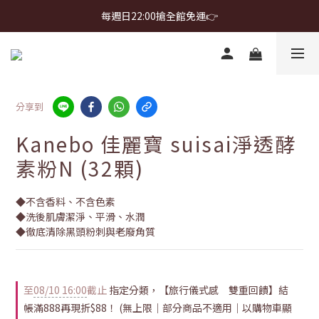
首購免運 $499 起 ＋ 加 LINE 領 $300 折價券 ➤
每週日22:00搶全館免運👉
首購免運 $499 起 ＋ 加 LINE 領 $300 折價券 ➤
分享到
Kanebo 佳麗寶 suisai淨透酵
素粉N (32顆)
◆不含香料、不含色素
◆洗後肌膚潔淨、平滑、水潤
◆徹底清除黑頭粉刺與老廢角質
至
08/10 16:00
截止
指定分類，【旅行儀式感 雙重回饋】結
帳滿888再現折$88！ (無上限｜部分商品不適用｜以購物車顯