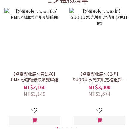
【盛夏彩妝展↘買1送6】
【盛夏彩妝展↘82折】
RMK 粉潮輕漾浪漫雙眸組
SUQQU 水光美肌定格組(2色
任選)
NT$2,160
NT$3,000
NT$3,149
NT$3,674