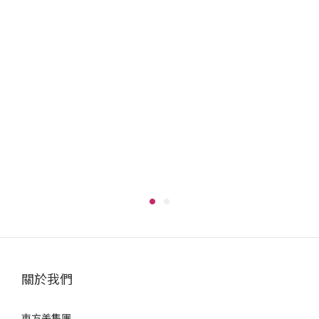
Rerise 瑞絲髮色復黑菁華乳這類結合護髮概念的產品，絕對能
讓你的居家染髮，開始變得更輕鬆、更自然、更有高級感，希望
大家都可以找到心中喜歡且適用的產品♥📢追蹤我們，第一手消
息不漏接💜 Instagram — 新品搶先看 💙 Facebook — 完整活動
情報 💚 LINE — 商品問題即時回覆
關於我們
東方美集團