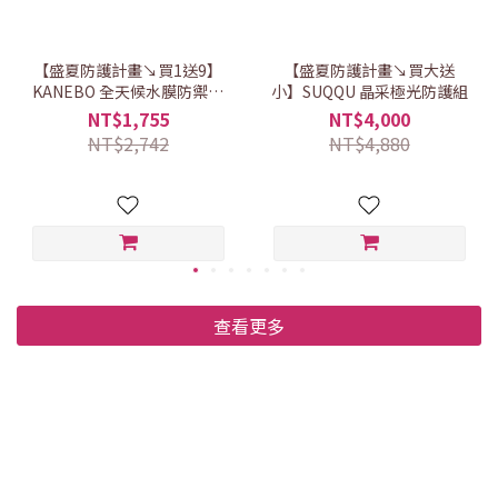
【盛夏防護計畫↘買1送9】
【盛夏防護計畫↘買大送
KANEBO 全天候水膜防禦包
小】SUQQU 晶采極光防護組
覆組
NT$1,755
NT$4,000
NT$2,742
NT$4,880
查看更多