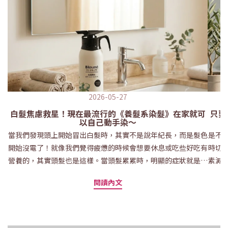
2026-05-27
白髮焦慮救星！現在最流行的《養髮系染髮》在家就可
只要
以自己動手染～
當我們發現頭上開始冒出白髮時，其實不是說年紀長，而是髮色
是不
開始沒電了！就像我們覺得疲憊的時候會想要休息或吃些好吃有
時切
營養的，其實頭髮也是這樣。當頭髮累累時，明顯的症狀就是會
素減
摸起來粗粗的、沒有彈性、髮尾分岔跟變白等等，而這個時候就
大家
閱讀內文
很適合開始使用將「染髮」與「護髮」概念結合在一起的護髮染
小技
產品！護髮染的原理是什麼？白髮開始冒出來後，很多人第一個
➡ 
反應就是：「是不是該染頭髮了？」但又擔心頻繁染髮會讓髮質
可選
越來越乾、越來越毛躁，甚至頭皮敏感不舒服。到底護髮染是什
「白