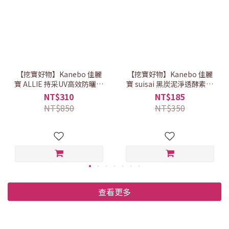
【挖寶好物】Kanebo 佳麗
【挖寶好物】Kanebo 佳麗
寶 ALLIE 持采UV高效防曬亮
寶 suisai 黑炭泥淨透酵素粉
顏飾底乳EX 60g (效期
(15顆｜效期2027.01)
NT$310
NT$185
2027.02)
NT$850
NT$350
查看更多