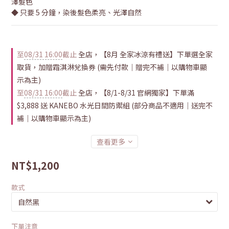
澤髮色
◆ 只要 5 分鐘，染後髮色柔亮、光澤自然
至
08/31 16:00
截止
全店，【8月 全家冰涼有禮送】下單選全家
取貨，加贈霜淇淋兌換券 (需先付款｜贈完不補｜以購物車顯
示為主)
至
08/31 16:00
截止
全店，【8/1-8/31 官網獨家】下單滿
$3,888 送 KANEBO 水光日間防禦組 (部分商品不適用｜送完不
補｜以購物車顯示為主)
查看更多
NT$1,200
款式
下單注意