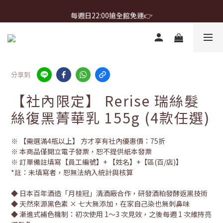
首購免運 $499 起 ＋ 加 LINE 領 $300 折價券 ➤
每週日22:00搶全館免運👉
首購免運 $499 起 ＋ 加 LINE 領 $300 折價券 ➤
分享到
【社內限定】 Rerise 瑞絲髮
絲復黑菁華乳 155g (4款任選)
※ 【需選滿4瓶以上】 方才享有社內優惠價：75折
※ 本商品僅開立電子發票，恕不提供紙本發票
※ 訂單備註填寫【員工編號】+ 【姓名】+【區(百/店)】
*註：未填寫者，恕無法納入統計與核算
◆ 日本百年酒造「月桂冠」清酒廠合作，研發酒粕發酵返黑技術
◆ 天然來源黑色素 × 七大無添加，在家自己染也無刺鼻味
◆ 漸進式補色機制：初次使用 1～3 次見效，之後每週 1 次維持亮