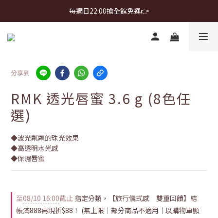
首購免運 $499 起 ＋ 加 LINE 領 $300 折價券 ➤
每週日22:00搶全館免運👉
首購免運 $499 起 ＋ 加 LINE 領 $300 折價券 ➤
分享到
RMK 透光唇蜜 3.6 g (8色任
選)
◆波光粼粼的珠光效果
◆高透明水光感
◆保濕唇蜜
至
08/10 16:00
截止
指定分類，【旅行儀式感 雙重回饋】結
帳滿888再現折$88！ (無上限｜部分商品不適用｜以購物車顯