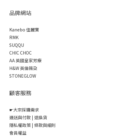
品牌網站
Kanebo 佳麗寶
RMK
SUQQU
CHIC CHOC
AA 英國皇家芳療
H&W 英倫薇朶
STONEGLOW
顧客服務
☛
大宗採購需求
運送與付款
|
退換貨
隱私權政策
|
條款與細則
會員權益