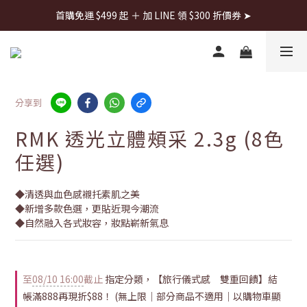
首購免運 $499 起 ＋ 加 LINE 領 $300 折價券 ➤
首購免運 $499 起 ＋ 加 LINE 領 $300 折價券 ➤
每週日22:00搶全館免運👉
首購免運 $499 起 ＋ 加 LINE 領 $300 折價券 ➤
分享到
RMK 透光立體頰采 2.3g (8色
任選)
◆清透與血色感襯托素肌之美
◆新增多款色選，更貼近現今潮流
◆自然融入各式妝容，妝點嶄新氣息
至
08/10 16:00
截止
指定分類，【旅行儀式感 雙重回饋】結
帳滿888再現折$88！ (無上限｜部分商品不適用｜以購物車顯