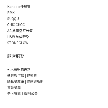
Kanebo 佳麗寶
RMK
SUQQU
CHIC CHOC
AA 英國皇家芳療
H&W 英倫薇朶
STONEGLOW
顧客服務
☛
大宗採購需求
運送與付款
|
退換貨
隱私權政策
|
條款與細則
會員權益
奇可餐飲｜聲明公告