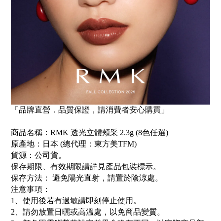
「品牌直營．品質保證，請消費者安心購買」
商品名稱：RMK 透光立體頰采 2.3g (8色任選)
原產地：
日本
(
總代理：東方美
TFM
)
貨源：公司貨
。
保存期限
、有效期限請詳見產品包裝標示。
保存方法： 避免陽光直射，請置於陰涼處
。
注意事項：
1
、使用後若有過敏請即刻停止使用。
2
、請勿放置日曬或高溫處，以免商品變質。