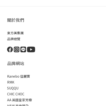
關於我們
東方美集團
品牌總覽
品牌網站
Kanebo 佳麗寶
RMK
SUQQU
CHIC CHOC
AA 英國皇家芳療
H&W 英倫薇朶