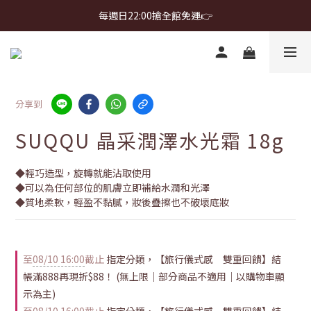
首購免運 $499 起 ＋ 加 LINE 領 $300 折價券 ➤
每週日22:00搶全館免運👉
首購免運 $499 起 ＋ 加 LINE 領 $300 折價券 ➤
分享到
SUQQU 晶采潤澤水光霜 18g
◆輕巧造型，旋轉就能沾取使用
◆可以為任何部位的肌膚立即補給水潤和光澤
◆質地柔軟，輕盈不黏膩，妝後疊擦也不破壞底妝
至
08/10 16:00
截止
指定分類，【旅行儀式感 雙重回饋】結
帳滿888再現折$88！ (無上限｜部分商品不適用｜以購物車顯
示為主)