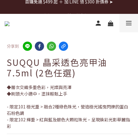
首購免運 $499 起 ＋ 加 LINE 領 $300 折價券 ➤
每週日22:00搶全館免運👉
首購免運 $499 起 ＋ 加 LINE 領 $300 折價券 ➤
分享到
SUQQU 晶采透色亮甲油
7.5ml (2色任選)
◆層次交織多重色彩，光燦與亮澤
◆刷頭大小適中，塗抹輕鬆上手
- 限定101 極光重 > 融合2種綠色珠光，營造極光搖曳閃爍的蛋白
石粉色調
- 限定102 輝重 > 紅與藍及銀色大顆粒珠光，呈現煥彩光影華麗指
彩