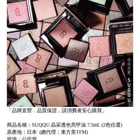
「品牌直營．品質保證，請消費者安心購買」
商品名稱：SUQQU 晶采透色亮甲油
7.5mL
(2色任選)
原產地：日本
(
總代理：東方美
TFM
)
貨源：公司貨
。