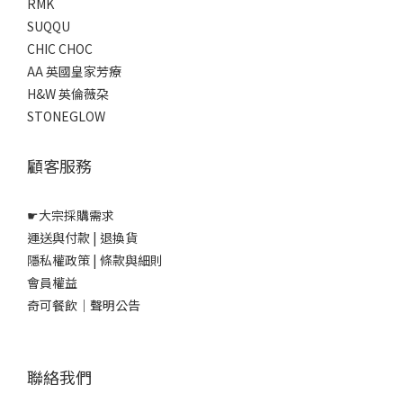
RMK
SUQQU
CHIC CHOC
AA 英國皇家芳療
H&W 英倫薇朶
STONEGLOW
顧客服務
☛
大宗採購需求
運送與付款
|
退換貨
隱私權政策
|
條款與細則
會員權益
奇可餐飲｜聲明公告
聯絡我們