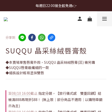
首購免運 $499 起 ＋ 加 LINE 領 $300 折價券 ➤
每週日22:00搶全館免運👉
首購免運 $499 起 ＋ 加 LINE 領 $300 折價券 ➤
分享到
SUQQU 晶采絲絨唇膏殼
◆本賣場單售唇膏外殼，SUQQU 晶采絲絨唇膏(蕊) 需另購
◆SUQQU唇膏最纖細的一款
◆細長設計輕易塗抹雙唇
至
08/10 16:00
截止
指定分類，【旅行儀式感 雙重回饋】結
帳滿888再現折$88！ (無上限｜部分商品不適用｜以購物車顯
示為主)