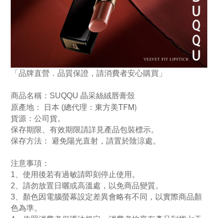
「品牌直營．品質保證，請消費者安心購買」
商品名稱：
SUQQU 晶采絲絨唇膏殼
TFM)
原產地： 日本
(
總代理：東方美
貨源：公司貨
。
保存期限、有效期限請詳見產品包裝標示。
保存方法： 避免陽光直射，請置於陰涼處
。
注意事項：
1、使用後若有過敏請即刻停止使用。
2、請勿放置日曬或高溫處，以免商品變質。
3、顏色因電腦螢幕設定差異會略有不同，以實際商品顏
色為準。