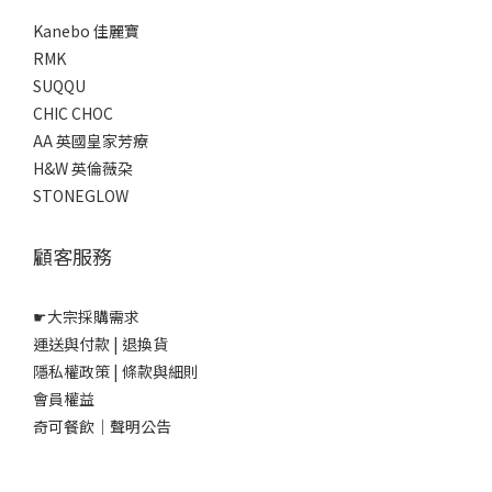
Kanebo 佳麗寶
RMK
SUQQU
CHIC CHOC
AA 英國皇家芳療
H&W 英倫薇朶
STONEGLOW
顧客服務
☛
大宗採購需求
運送與付款
|
退換貨
隱私權政策
|
條款與細則
會員權益
奇可餐飲｜聲明公告