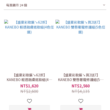
每頁顯示 24 個
【盛夏彩妝展↘62折】
【盛夏彩妝展↘買2送7】
KANEBO 輕透融膚底妝組(4色
KANEBO 雙唇奢寵修護組(5色
任選)
任選)
NT$1,620
NT$2,560
NT$2,600
NT$4,135