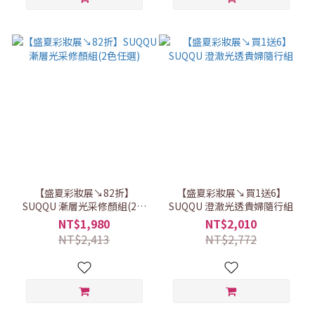
【盛夏彩妝展↘82折】
【盛夏彩妝展↘買1送6】
SUQQU 漸層光采修顏組(2色
SUQQU 澄澈光透貴婦隨行組
任選)
NT$1,980
NT$2,010
NT$2,413
NT$2,772