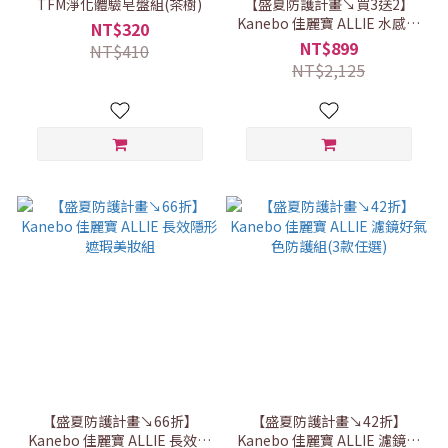
TFM淨化體驗皂盤組(茶樹)
【盛夏防護計畫↘買3送2】
Kanebo 佳麗寶 ALLIE 水感防
NT$320
護輕巧囤貨組
NT$899
NT$410
NT$2,125
【盛夏防護計畫↘66折】
【盛夏防護計畫↘42折】
Kanebo 佳麗寶 ALLIE 長效隱
Kanebo 佳麗寶 ALLIE 濾鏡好