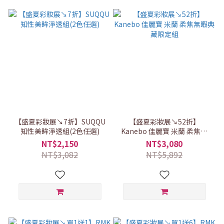
【盛夏彩妝展↘7折】SUQQU
【盛夏彩妝展↘52折】
知性美眸淨透組(2色任選)
Kanebo 佳麗寶 米蘭 柔焦無
暇典藏限定組
NT$2,150
NT$3,080
NT$3,082
NT$5,892