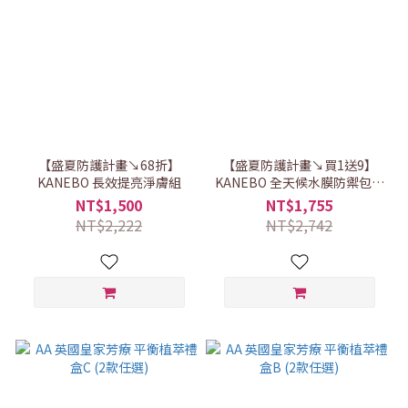
【盛夏防護計畫↘68折】
【盛夏防護計畫↘買1送9】
KANEBO 長效提亮淨膚組
KANEBO 全天候水膜防禦包覆
組
NT$1,500
NT$1,755
NT$2,222
NT$2,742