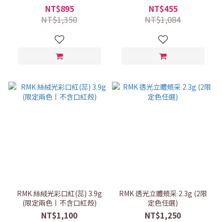
形遮瑕美妝組
氣色防護組(3款任選)
NT$895
NT$455
NT$1,350
NT$1,084
RMK 絲絨光彩口紅(蕊) 3.9g
RMK 透光立體頰采 2.3g (2限
(限定兩色丨不含口紅殼)
定色任選)
NT$1,100
NT$1,250