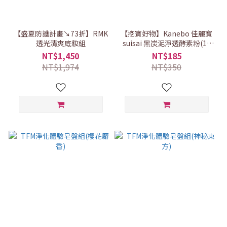
【盛夏防護計畫↘73折】RMK
【挖寶好物】Kanebo 佳麗寶
透光清爽底妝組
suisai 黑炭泥淨透酵素粉(15
顆｜效期2027.01)
NT$1,450
NT$185
NT$1,974
NT$350