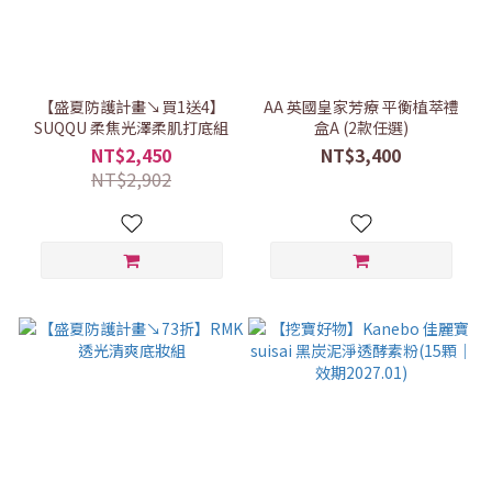
【盛夏防護計畫↘買1送4】
AA 英國皇家芳療 平衡植萃禮
SUQQU 柔焦光澤柔肌打底組
盒A (2款任選)
NT$2,450
NT$3,400
NT$2,902