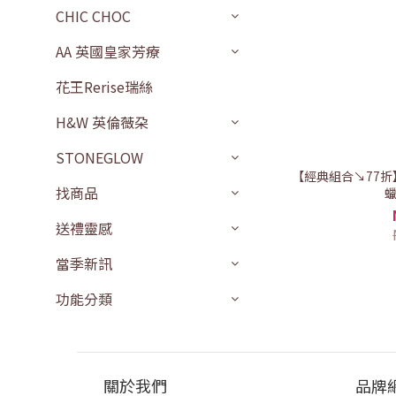
CHIC CHOC
AA 英國皇家芳療
花王Rerise瑞絲
H&W 英倫薇朶
STONEGLOW
【經典組合↘77折】
找商品
蠟
送禮靈感
當季新訊
功能分類
關於我們
品牌