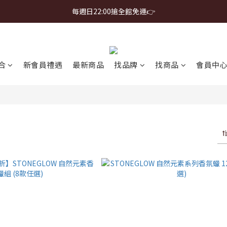
首購免運 $499 起 ＋ 加 LINE 領 $300 折價券 ➤
每週日22:00搶全館免運👉
首購免運 $499 起 ＋ 加 LINE 領 $300 折價券 ➤
合
新會員禮遇
最新商品
找品牌
找商品
會員中