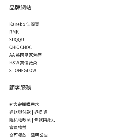
品牌網站
Kanebo 佳麗寶
RMK
SUQQU
CHIC CHOC
AA 英國皇家芳療
H&W 英倫薇朶
STONEGLOW
顧客服務
☛
大宗採購需求
運送與付款
|
退換貨
隱私權政策
|
條款與細則
會員權益
奇可餐飲｜聲明公告