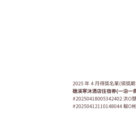
2025 年 4 月得獎名單(領獎期限
礁溪寒沐酒店住宿劵(一泊一食
#20250418005342402 洪O
#20250412110148044 賴O