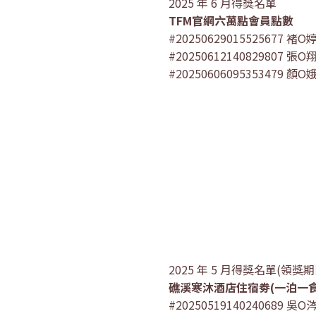
2025 年 6 月得獎名單
TFM官網六萬點會員點數
#20250629015525677 褚O
#20250612140829807 張O
#20250606095353479 顏O
2025 年 5 月得獎名單(領獎期限
礁溪寒沐酒店住宿劵(一泊一食
#20250519140240689 吳O