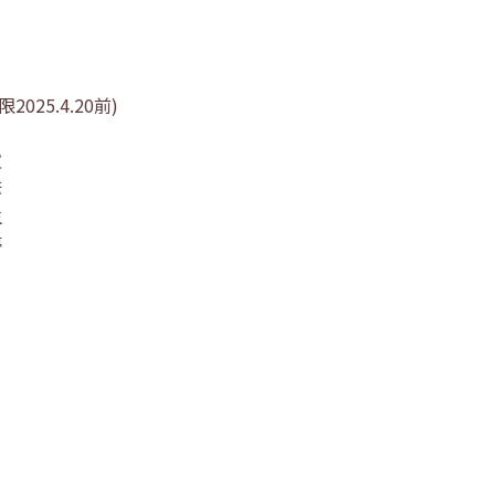
2025.4.20前)
誼
諺
生
諪