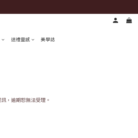
心
送禮靈感
美學誌
送資訊，逾期恕無法受理。