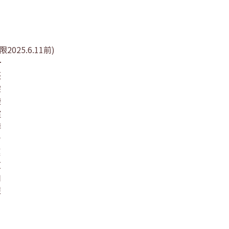
2025.6.11前)
計
辰
雯
璇
瑄
萍
瑜
惠
芝
如
慧