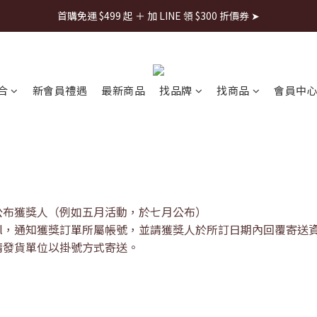
首購免運 $499 起 ＋ 加 LINE 領 $300 折價券 ➤
每週日22:00搶全館免運👉
首購免運 $499 起 ＋ 加 LINE 領 $300 折價券 ➤
合
新會員禮遇
最新商品
找品牌
找商品
會員中
初公布獲獎人（例如五月活動，於七月公布）
mail，通知獲獎訂單所屬帳號，並請獲獎人於所訂日期內回覆寄
，請發貨單位以掛號方式寄送。