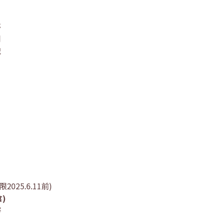
婷
翔
娥
2025.6.11前)
)
涔