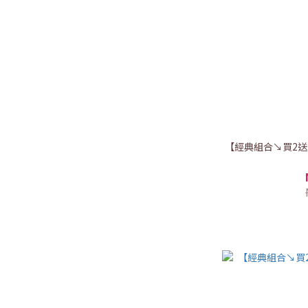
【經典組合↘買2送1