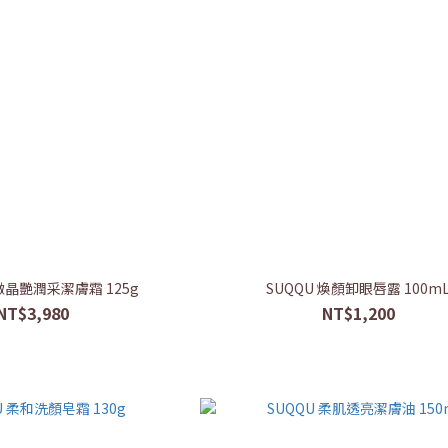
絕緻晶艷潤采潔膚霜 125g
SUQQU 煥顏卸眼唇露 100m
NT$3,980
NT$1,200