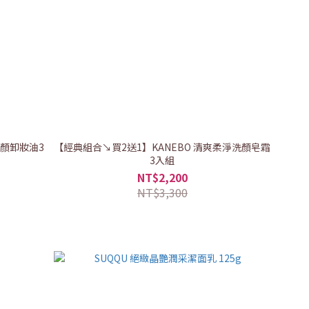
亮顏卸妝油3
【經典組合↘買2送1】KANEBO 清爽柔淨洗顏皂霜
3入組
NT$2,200
NT$3,300