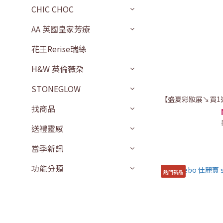
CHIC CHOC
AA 英國皇家芳療
花王Rerise瑞絲
H&W 英倫薇朶
STONEGLOW
【盛夏彩妝展↘買1
找商品
送禮靈感
當季新訊
功能分類
熱門新品