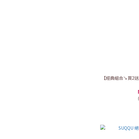
【經典組合↘買2送1