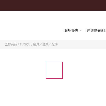
限時優惠
經典熱銷組
全部商品
/
SUQQU
/
刷具∕道具∕配件