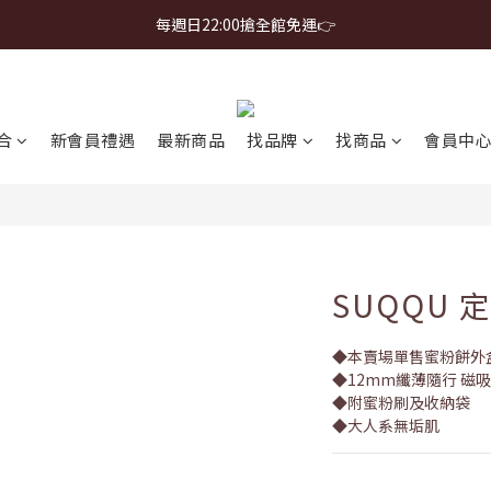
首購免運 $499 起 ＋ 加 LINE 領 $300 折價券 ➤
每週日22:00搶全館免運👉
首購免運 $499 起 ＋ 加 LINE 領 $300 折價券 ➤
合
新會員禮遇
最新商品
找品牌
找商品
會員中
SUQQU
◆本賣場單售蜜粉餅外盒，
◆12mm纖薄隨行 磁
◆附蜜粉刷及收納袋
◆大人系無垢肌