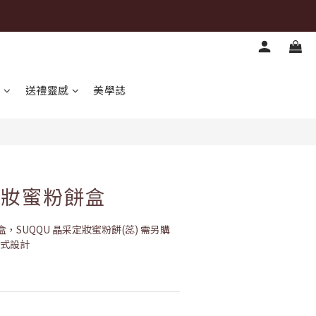
立即購買
心
送禮靈感
美學誌
 定妝蜜粉餅盒
SUQQU 晶采定妝蜜粉餅(蕊) 需另購
吸式設計