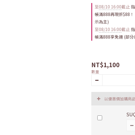
至
08/10 16:00
截止
指
帳滿888再現折$88
示為主)
至
08/10 16:00
截止
指
帳滿888享免運 (部
NT$1,100
數量
以優惠價加購商
SU