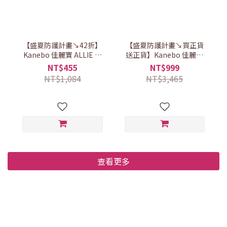
【盛夏防護計畫↘42折】
【盛夏防護計畫↘買正貨
Kanebo 佳麗寶 ALLIE 濾
送正貨】Kanebo 佳麗寶
鏡好氣色防護組(3款任選)
ALLIE 閃耀防曬囤貨首選
NT$455
NT$999
組
NT$1,084
NT$3,465
查看更多