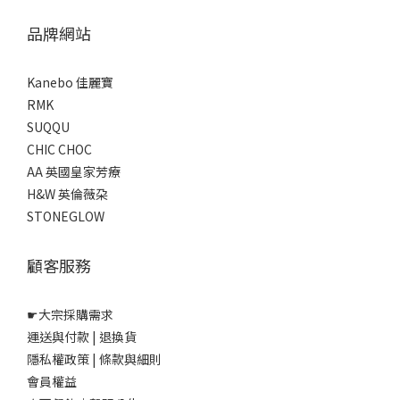
品牌網站
Kanebo 佳麗寶
RMK
SUQQU
CHIC CHOC
AA 英國皇家芳療
H&W 英倫薇朶
STONEGLOW
顧客服務
☛
大宗採購需求
運送與付款
|
退換貨
隱私權政策
|
條款與細則
會員權益