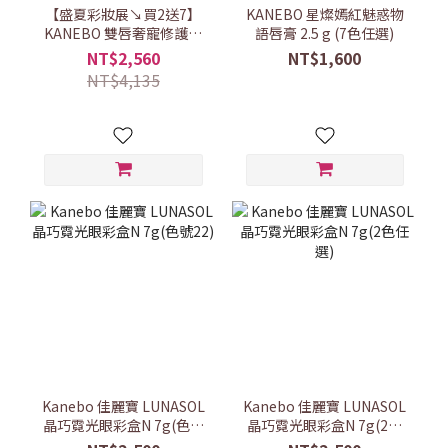
【盛夏彩妝展↘買2送7】
KANEBO 星燦嫣紅魅惑物
KANEBO 雙唇奢寵修護組
語唇膏 2.5 g (7色任選)
(5色任選)
NT$2,560
NT$1,600
NT$4,135
Kanebo 佳麗寶 LUNASOL
Kanebo 佳麗寶 LUNASOL
晶巧霓光眼彩盒N 7g(色號
晶巧霓光眼彩盒N 7g(2色
22)
任選)