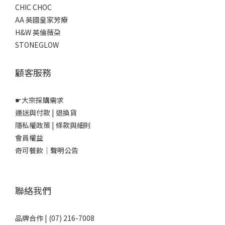
CHIC CHOC
AA 英國皇家芳療
H&W 英倫薇朶
STONEGLOW
顧客服務
☛
大宗採購需求
運送與付款
|
退換貨
隱私權政策
|
條款與細則
會員權益
奇可餐飲｜聲明公告
聯絡我們
品牌合作 | (07) 216-7008