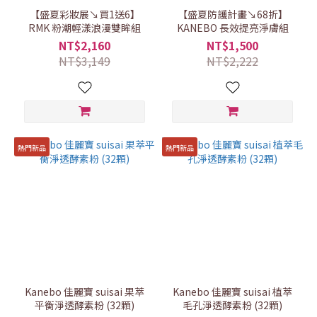
【盛夏彩妝展↘買1送6】
【盛夏防護計畫↘68折】
RMK 粉潮輕漾浪漫雙眸組
KANEBO 長效提亮淨膚組
NT$2,160
NT$1,500
NT$3,149
NT$2,222
熱門新品
熱門新品
Kanebo 佳麗寶 suisai 果萃
Kanebo 佳麗寶 suisai 植萃
平衡淨透酵素粉 (32顆)
毛孔淨透酵素粉 (32顆)