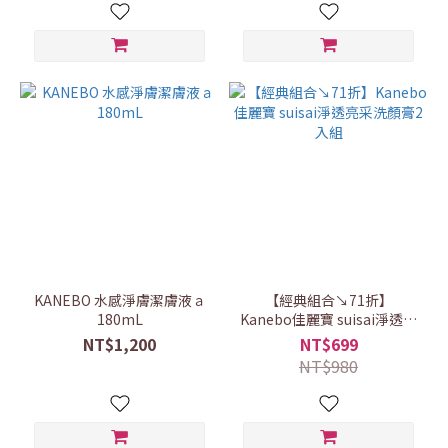
KANEBO 水感淨膚潔膚液ａ
【經典組合↘71折】
180mL
Kanebo佳麗寶 suisai淨透亮
采洗顏膏2入組
NT$1,200
NT$699
NT$980