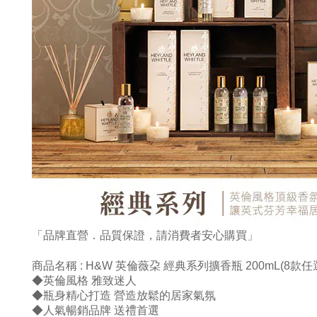
「品牌直營．品質保證，請消費者安心購買」
商品名稱 :
H&W 英倫薇朶 經典系列擴香瓶 200mL(8款任
◆英倫風格 雅致迷人
◆瓶身精心打造 營造放鬆的居家氣氛
◆人氣暢銷品牌 送禮首選