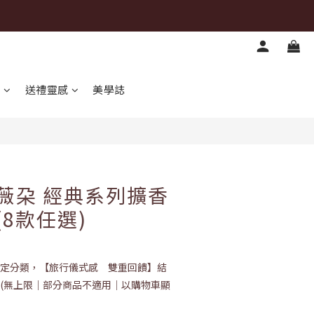
立即購買
心
送禮靈感
美學誌
倫薇朶 經典系列擴香
(8款任選)
定分類，【旅行儀式感 雙重回饋】結
！ (無上限｜部分商品不適用｜以購物車顯