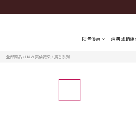
限時優惠
經典熱銷組
全部商品
/
H&W 英倫薇朶
/
擴香系列