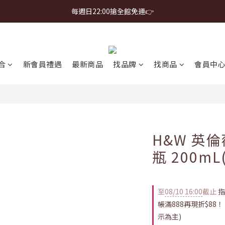
首購免運 $499 起 ＋ 加 LINE 領 $300 折價券 ➤
每週日22:00搶全館免運👉
首購免運 $499 起 ＋ 加 LINE 領 $300 折價券 ➤
合
新會員禮遇
最新商品
找品牌
找商品
會員中
H&W 英
瓶 200mL
至
08/10 16:00
截止
指
帳滿888再現折$88
示為主)