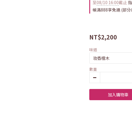
至
08/10 16:00
截止
指
帳滿888享免運 (部
NT$2,200
味道
數量
加入購物車