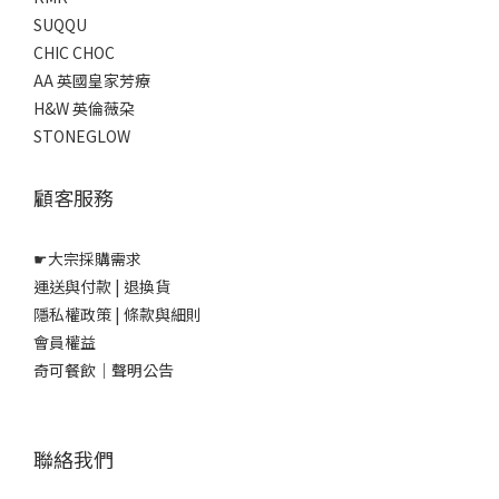
SUQQU
CHIC CHOC
AA 英國皇家芳療
H&W 英倫薇朶
STONEGLOW
顧客服務
☛
大宗採購需求
運送與付款
|
退換貨
隱私權政策
|
條款與細則
會員權益
奇可餐飲｜聲明公告
聯絡我們