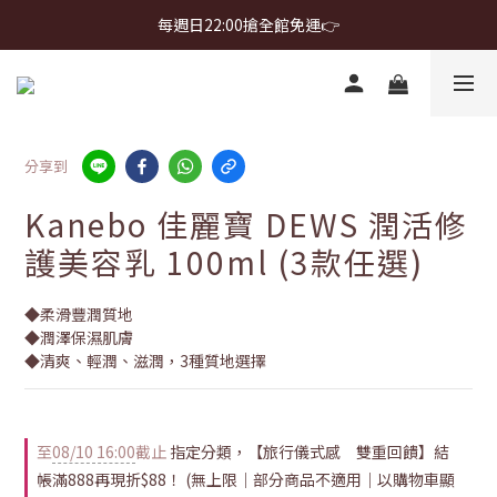
首購免運 $499 起 ＋ 加 LINE 領 $300 折價券 ➤
每週日22:00搶全館免運👉
首購免運 $499 起 ＋ 加 LINE 領 $300 折價券 ➤
分享到
Kanebo 佳麗寶 DEWS 潤活修
護美容乳 100ml (3款任選)
◆柔滑豐潤質地
◆潤澤保濕肌膚
◆清爽、輕潤、滋潤，3種質地選擇
至
08/10 16:00
截止
指定分類，【旅行儀式感 雙重回饋】結
帳滿888再現折$88！ (無上限｜部分商品不適用｜以購物車顯