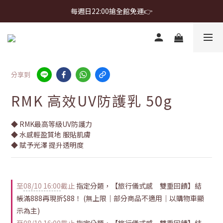
首購免運 $499 起 ＋ 加 LINE 領 $300 折價券 ➤
每週日22:00搶全館免運👉
首購免運 $499 起 ＋ 加 LINE 領 $300 折價券 ➤
分享到
RMK 高效UV防護乳 50g
◆ RMK最高等級UV防護力
◆ 水感輕盈質地 服貼肌膚
◆ 賦予光澤 提升透明度
至
08/10 16:00
截止
指定分類，【旅行儀式感 雙重回饋】結
帳滿888再現折$88！ (無上限｜部分商品不適用｜以購物車顯
示為主)