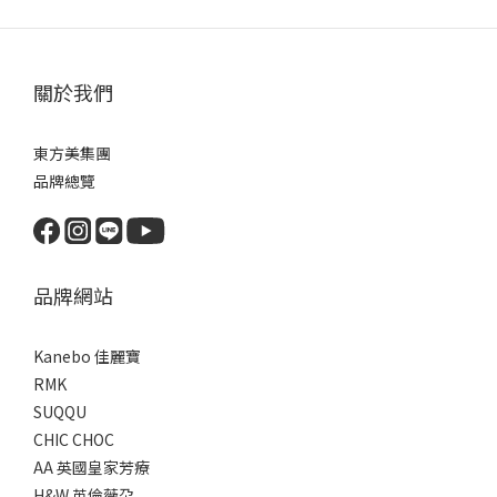
關於我們
東方美集團
品牌總覽
品牌網站
Kanebo 佳麗寶
RMK
SUQQU
CHIC CHOC
AA 英國皇家芳療
H&W 英倫薇朶