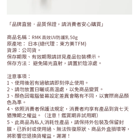
「品牌直營．品質保證，請消費者安心購買」
商品名稱：
RMK 高效UV防護乳 50g
原產地： 日本
(總代理：東方美TFM)
貨源：公司貨
。
保存期限、有效期限請詳見產品包裝標示。
保存方法： 避免陽光直射，請置於陰涼處。
注意事項：
1
、使用後若有過敏請即刻停止使用。
2
、請勿放置日曬或高溫處，以免商品變質。
3
、顏色因電腦螢幕設定差異會略有不同，以實際商品顏
色為準。
4
、依照消費者保護法規定，消費者均享有產品到貨七天
猶豫期之權益。（注意！鑑賞期非試用期）
5
、此商品為私人消耗性產品，請保持外包裝及保留封
膜，已拆封或使用過、無法恢復原狀、商品外盒損壞等，
將影響您退換貨權益，謝謝！