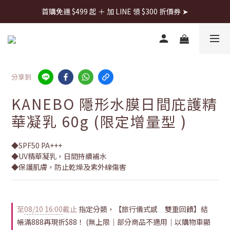
首購免運 $499 起 ＋ 加 LINE 領 $300 折價券 ➤
首購免運 $499 起 ＋ 加 LINE 領 $300 折價券 ➤
每週日22:00搶全館免運👉
首購免運 $499 起 ＋ 加 LINE 領 $300 折價券 ➤
分享到
KANEBO 隱形水膜日間庇護精
華凝乳 60g (限定增量型 )
◆SPF50 PA+++
◆UV精華凝乳，日間持續補水
◆保護肌膚，防止乾燥及紫外線傷害
至
08/10 16:00
截止
指定分類，【旅行儀式感 雙重回饋】結
帳滿888再現折$88！ (無上限｜部分商品不適用｜以購物車顯