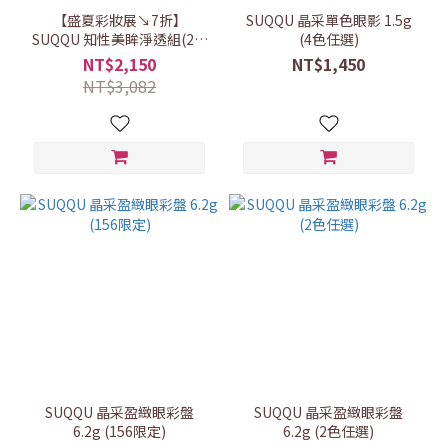
【盛夏彩妝展↘7折】
SUQQU 晶采單色眼影 1.5g
SUQQU 知性美眸淨透組(2色
(4色任選)
任選)
NT$2,150
NT$1,450
NT$3,082
SUQQU 晶采盈緻眼彩盤
SUQQU 晶采盈緻眼彩盤
6.2g (156限定)
6.2g (2色任選)