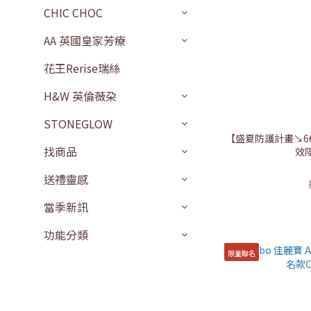
CHIC CHOC
AA 英國皇家芳療
花王Rerise瑞絲
H&W 英倫薇朶
STONEGLOW
【盛夏防護計畫↘66折
找商品
效
送禮靈感
當季新訊
功能分類
限量聯名