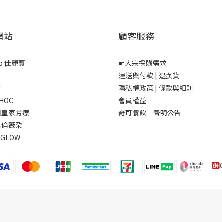
網站
顧客服務
bo 佳麗寶
☛
大宗採購需求
運送與付款
|
退換貨
U
隱私權政策
|
條款與細則
CHOC
會員權益
英國皇家芳療
奇可餐飲｜聲明公告
英倫薇朶
EGLOW