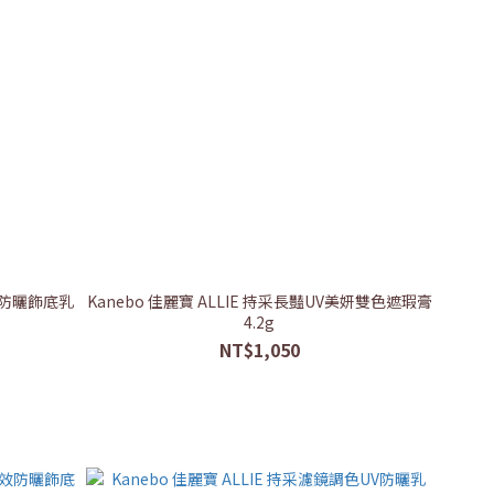
高效防曬飾底乳
Kanebo 佳麗寶 ALLIE 持采長豔UV美妍雙色遮瑕膏
4.2g
NT$1,050