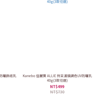
高效防曬飾底乳
Kanebo 佳麗寶 ALLIE 持采濾鏡調色UV防曬乳
40g(3款任選)
NT$499
NT$730