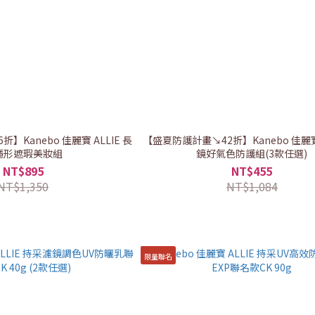
】Kanebo 佳麗寶 ALLIE 長
【盛夏防護計畫↘42折】Kanebo 佳麗寶 
隱形遮瑕美妝組
鏡好氣色防護組(3款任選)
NT$895
NT$455
NT$1,350
NT$1,084
限量聯名