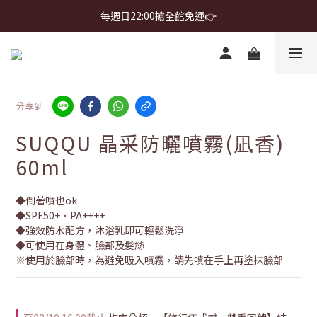
首購免運 $499 起 ＋ 加 LINE 領 $300 折價券 ➤
每週日22:00搶全館免運👉
首購免運 $499 起 ＋ 加 LINE 領 $300 折價券 ➤
分享到
SUQQU 晶采防曬噴霧(凪香)
60ml
◆倒著噴也ok
◆SPF50+．PA++++
◆強效防水配方，沐浴乳即可輕鬆洗淨
◆可使用在身體、臉部及髮絲
※使用於臉部時，為避免吸入噴霧，請先噴在手上再塗抹臉部