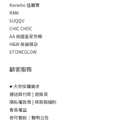
Kanebo 佳麗寶
RMK
SUQQU
CHIC CHOC
AA 英國皇家芳療
H&W 英倫薇朶
STONEGLOW
顧客服務
☛
大宗採購需求
運送與付款
|
退換貨
隱私權政策
|
條款與細則
會員權益
奇可餐飲｜聲明公告