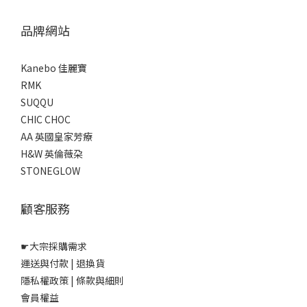
品牌網站
Kanebo 佳麗寶
RMK
SUQQU
CHIC CHOC
AA 英國皇家芳療
H&W 英倫薇朶
STONEGLOW
顧客服務
☛
大宗採購需求
運送與付款
|
退換貨
隱私權政策
|
條款與細則
會員權益