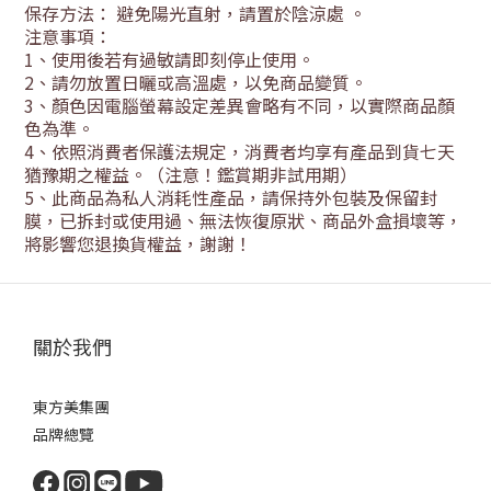
保存方法： 避免陽光直射，請置於陰涼處
。
注意事項：
1
、使用後若有過敏請即刻停止使用。
2
、請勿放置日曬或高溫處，以免商品變質。
3
、顏色因電腦螢幕設定差異會略有不同，以實際商品顏
色為準。
4
、依照消費者保護法規定，消費者均享有產品到貨七天
猶豫期之權益。（注意！鑑賞期非試用期）
5
、此商品為私人消耗性產品，請保持外包裝及保留封
膜，已拆封或使用過、無法恢復原狀、商品外盒損壞等，
將影響您退換貨權益，謝謝！
關於我們
東方美集團
品牌總覽