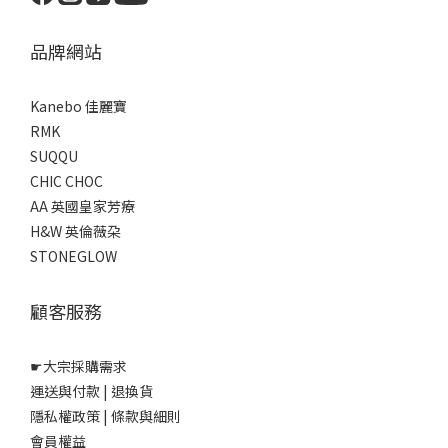
品牌網站
Kanebo 佳麗寶
RMK
SUQQU
CHIC CHOC
AA 英國皇家芳療
H&W 英倫薇朶
STONEGLOW
顧客服務
☛
大宗採購需求
運送與付款
|
退換貨
隱私權政策
|
條款與細則
會員權益