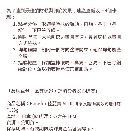
為了達到最佳的防曬與飾底效果，建議遵循以下4個步
驟：
點塗分佈：取適量塗抹於額頭、兩頰、鼻子（鼻
樑）、下巴等五處。
圓圈塗抹：大範圍快速畫圓塗抹，鼻翼處也以畫圓
方式塗抹。
均勻推開：朝同一個方向塗抹開來，確保均勻覆蓋
全臉。
指腹輕壓：仔細塗抹眼周、鼻翼、唇周、下巴等細
緻部位，並以指腹輕壓使其更服貼。
「品牌直營．品質保證，請消費者安心購買」
商品名稱：
Kanebo
佳麗寶
ALLIE 持采長豔UV高效防曬飾底
乳 25g
產地： 日本
(總代理：東方美TFM)
貨源：公司貨
。
保存期限
、有效期限請詳見產品包裝標示。