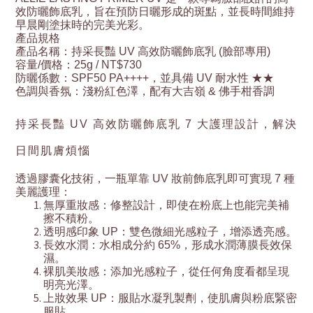
效防曬飾底乳，旨在預防日曬形成的斑點，並長時間維持
早晨剛塗抹時的完美光彩。
產品規格
產品名稱：持采長豔 UV 高效防曬飾底乳 (臉部專用)
容量/價格：25g / NT$730
防曬係數：SPF50 PA++++，並具備 UV 耐水性 ★★
色調與香氛：淺粉紅色澤，配有大吉嶺 & 佛手柑香調
持采長豔 UV 高效防曬飾底乳 7 大護理設計，解決
日間肌膚煩惱
透過膠囊化技術，一瓶單靠 UV 妝前飾底乳即可實現 7 種
美麗護理：
無厚重妝感：修整設計，即使在粉底上也能完美補
擦不積粉。
透明感印象 UP：雙色微細光感粒子，增添透亮感。
長效水潤：水相成分約 65%，形成水潤薄膜長效保
濕。
裸肌美妝感：添加光感粒子，從任何角度看都呈現
明亮光澤。
上妝效果 UP：服貼水凝乳製劑，使肌膚與粉底緊密
服貼。