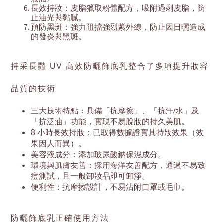
長效持妝：皮脂獵取粉體配方，吸附過剩皮脂，防
止油光與黏膩。
預防黑斑：強力阻擋強烈紫外線，防止因日曬造成
的發炎與黑斑。
持采長豔 UV 高效防曬飾底乳整合了多項提升妝容
品質的技術
三大技術特點：具備「抗摩擦」、「抗汗/水」及
「抗泛油」功能，實現不易脫妝的持久美肌。
8 小時長效持妝：已取得數據證實其持妝效果（效
果因人而異）。
美容液成分：添加玻尿酸鈉保濕成分。
環境與肌膚友善：採用海洋友善配方，通過不易致
痘測試，且一般卸妝品即可卸淨。
便利性：抗摩擦設計，不易沾附口罩或毛巾。
防曬飾底乳正確使用方法