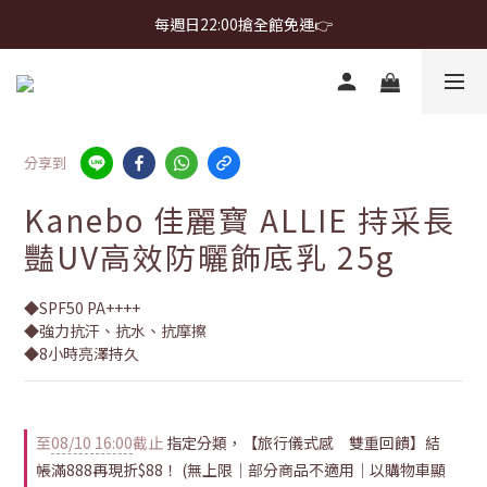
首購免運 $499 起 ＋ 加 LINE 領 $300 折價券 ➤
每週日22:00搶全館免運👉
首購免運 $499 起 ＋ 加 LINE 領 $300 折價券 ➤
分享到
Kanebo 佳麗寶 ALLIE 持采長
豔UV高效防曬飾底乳 25g
◆SPF50 PA++++
◆強力抗汗、抗水、抗摩擦
◆8小時亮澤持久
至
08/10 16:00
截止
指定分類，【旅行儀式感 雙重回饋】結
帳滿888再現折$88！ (無上限｜部分商品不適用｜以購物車顯