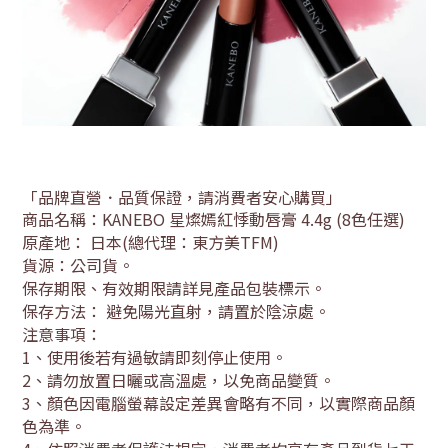
「品牌直營．品質保證，請消費者安心購買」
商品名稱：
KANEBO 星燦嫣紅悸動唇膏 4.4g (8色任選)
原產地： 日本
(總代理：東方美TFM)
貨源：公司貨
。
保存期限
、有效期限請詳見產品包裝標示。
保存方法： 避免陽光直射，請置於陰涼處
。
注意事項：
1
、使用後若有過敏請即刻停止使用。
2
、請勿放置日曬或高溫處，以免商品變質。
3
、顏色因電腦螢幕設定差異會略有不同，以實際商品顏
色為準。