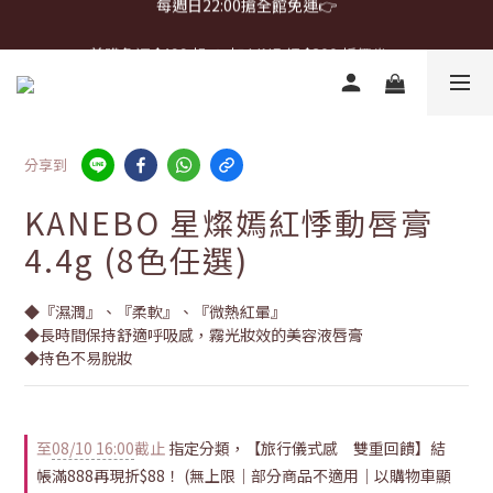
首購免運 $499 起 ＋ 加 LINE 領 $300 折價券 ➤
首購免運 $499 起 ＋ 加 LINE 領 $300 折價券 ➤
每週日22:00搶全館免運👉
首購免運 $499 起 ＋ 加 LINE 領 $300 折價券 ➤
分享到
KANEBO 星燦嫣紅悸動唇膏
4.4g (8色任選)
◆『濕潤』、『柔軟』、『微熱紅暈』
◆長時間保持舒適呼吸感，霧光妝效的美容液唇膏
◆持色不易脫妝
至
08/10 16:00
截止
指定分類，【旅行儀式感 雙重回饋】結
帳滿888再現折$88！ (無上限｜部分商品不適用｜以購物車顯