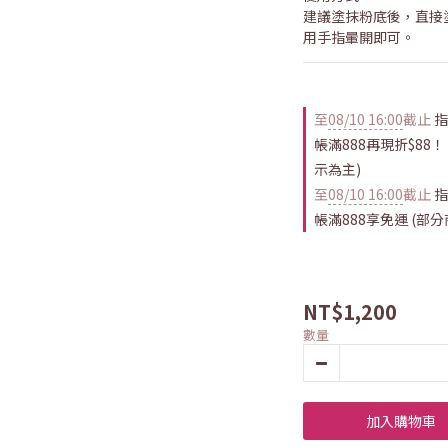
建議塗抹粉底後，直接
用手指暈開即可。
至
08/10 16:00
截止
指
帳滿888再現折$88
示為主)
至
08/10 16:00
截止
指
帳滿888享免運 (部
NT$1,200
數量
加入購物車