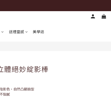
立即購買
心
送禮靈感
美學誌
O 立體絕妙綻影棒
實陰影色，自然凸顯臉型
膚不黏膩