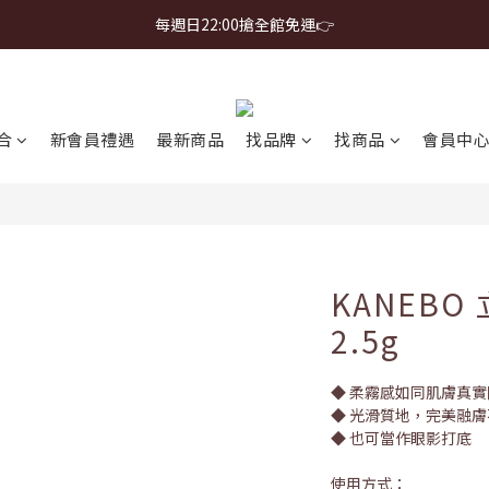
首購免運 $499 起 ＋ 加 LINE 領 $300 折價券 ➤
每週日22:00搶全館免運👉
首購免運 $499 起 ＋ 加 LINE 領 $300 折價券 ➤
合
新會員禮遇
最新商品
找品牌
找商品
會員中
KANEB
2.5g
◆ 柔霧感如同肌膚真
◆ 光滑質地，完美融
◆ 也可當作眼影打底
使用方式：