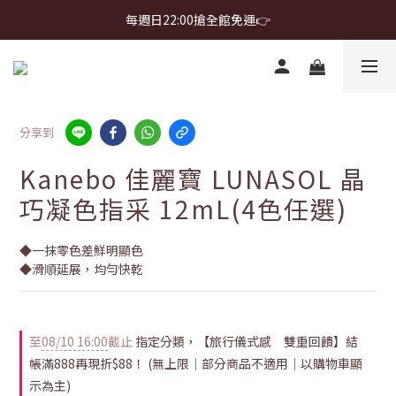
首購免運 $499 起 ＋ 加 LINE 領 $300 折價券 ➤
每週日22:00搶全館免運👉
首購免運 $499 起 ＋ 加 LINE 領 $300 折價券 ➤
分享到
Kanebo 佳麗寶 LUNASOL 晶
巧凝色指采 12mL(4色任選)
◆一抹零色差鮮明顯色
◆滑順延展，均勻快乾
至
08/10 16:00
截止
指定分類，【旅行儀式感 雙重回饋】結
帳滿888再現折$88！ (無上限｜部分商品不適用｜以購物車顯
示為主)