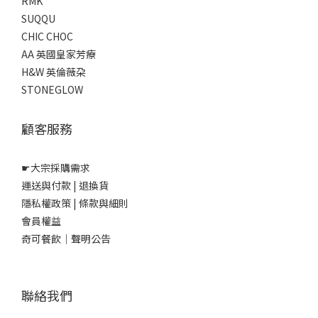
RMK
SUQQU
CHIC CHOC
AA 英國皇家芳療
H&W 英倫薇朶
STONEGLOW
顧客服務
☛
大宗採購需求
運送與付款
|
退換貨
隱私權政策
|
條款與細則
會員權益
奇可餐飲｜聲明公告
聯絡我們