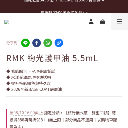
首購免運 $499 起 ＋ 加 LINE 領 $300 折價券 ➤
每週日22:00搶全館免運👉
首購免運 $499 起 ＋ 加 LINE 領 $300 折價券 ➤
分享到
RMK 絢光護甲油 5.5mL
◆ 修飾暗沉，呈現亮麗質感
◆ 水漾光澤展現極致透明
◆ 提升指彩顯色與持久度
◆ 2026全新BASE COAT底層油
至
08/10 16:00
截止
指定分類，【旅行儀式感 雙重回饋】結
帳滿888再現折$88！ (無上限｜部分商品不適用｜以購物車顯
示為主)