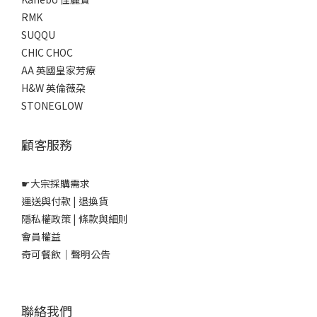
RMK
SUQQU
CHIC CHOC
AA 英國皇家芳療
H&W 英倫薇朶
STONEGLOW
顧客服務
☛
大宗採購需求
運送與付款
|
退換貨
隱私權政策
|
條款與細則
會員權益
奇可餐飲｜聲明公告
聯絡我們