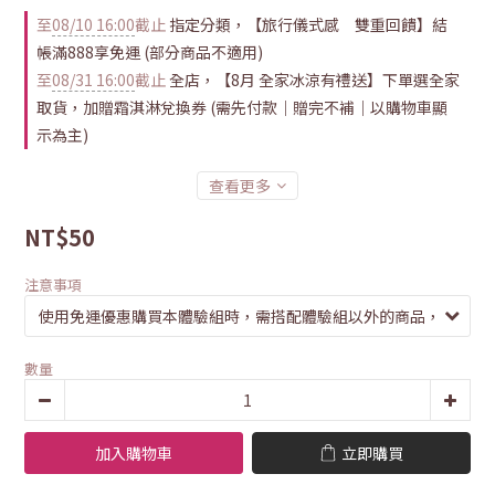
至
08/10 16:00
截止
指定分類，【旅行儀式感 雙重回饋】結
帳滿888享免運 (部分商品不適用)
至
08/31 16:00
截止
全店，【8月 全家冰涼有禮送】下單選全家
取貨，加贈霜淇淋兌換券 (需先付款｜贈完不補｜以購物車顯
示為主)
查看更多
NT$50
注意事項
數量
加入購物車
立即購買