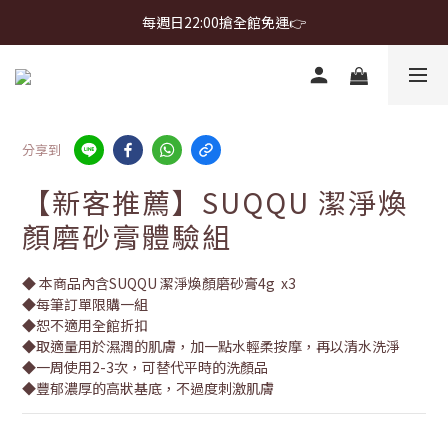
首購免運 $499 起 ＋ 加 LINE 領 $300 折價券 ➤
每週日22:00搶全館免運👉
首購免運 $499 起 ＋ 加 LINE 領 $300 折價券 ➤
分享到
【新客推薦】SUQQU 潔淨煥
顏磨砂膏體驗組
◆ 本商品內含SUQQU 潔淨煥顏磨砂膏4g  x3
◆每筆訂單限購一組
◆恕不適用全館折扣
◆取適量用於濕潤的肌膚，加一點水輕柔按摩，再以清水洗淨
◆一周使用2-3次，可替代平時的洗顏品
◆豐郁濃厚的高狀基底，不過度刺激肌膚