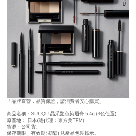
「品牌直營．品質保證，請消費者安心購買」
商品名稱：
SUQQU 晶采艷色染眉膏 5.4g (3色任選)
原產地： 日本
(總代理：東方美TFM)
貨源：公司貨
。
保存期限、有效期限請詳見產品包裝標示。