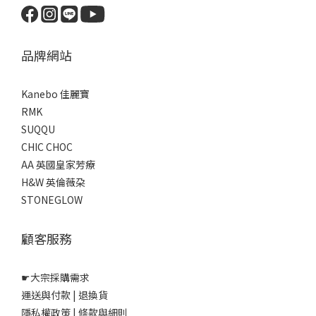
品牌網站
Kanebo 佳麗寶
RMK
SUQQU
CHIC CHOC
AA 英國皇家芳療
H&W 英倫薇朶
STONEGLOW
顧客服務
☛
大宗採購需求
運送與付款
|
退換貨
隱私權政策
|
條款與細則