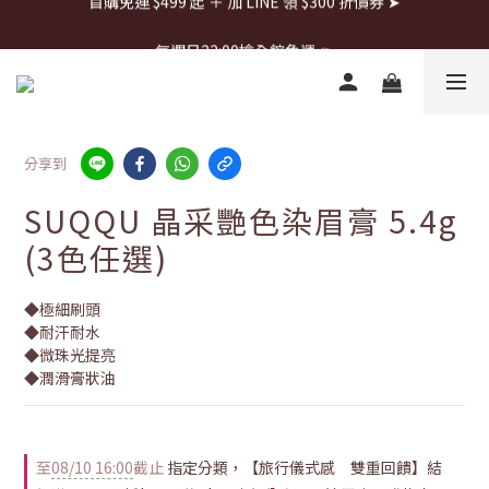
首購免運 $499 起 ＋ 加 LINE 領 $300 折價券 ➤
每週日22:00搶全館免運👉
首購免運 $499 起 ＋ 加 LINE 領 $300 折價券 ➤
分享到
SUQQU 晶采艷色染眉膏 5.4g
(3色任選)
◆極細刷頭
◆耐汗耐水
◆微珠光提亮
◆潤滑膏狀油
至
08/10 16:00
截止
指定分類，【旅行儀式感 雙重回饋】結