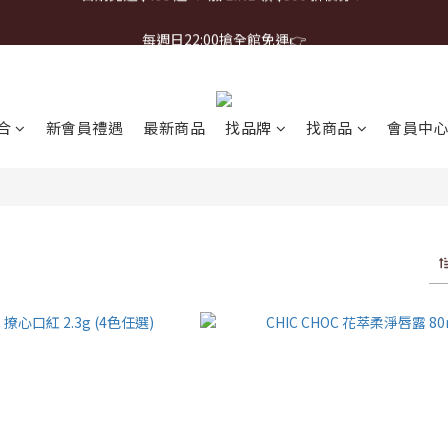
首購免運 $499 起 ＋ 加 LINE 領 $300 折價券 ➤
每週日22:00搶全館免運👉
首購免運 $499 起 ＋ 加 LINE 領 $300 折價券 ➤
合
新會員禮遇
最新商品
找品牌
找商品
會員中