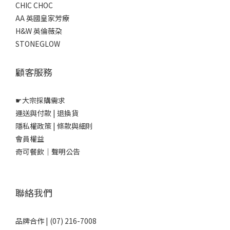
CHIC CHOC
AA 英國皇家芳療
H&W 英倫薇朶
STONEGLOW
顧客服務
☛
大宗採購需求
運送與付款
|
退換貨
隱私權政策
|
條款與細則
會員權益
奇可餐飲｜聲明公告
聯絡我們
品牌合作 | (07) 216-7008