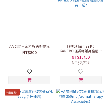
AA 英國皇家芳療 美好夢境
【經典組合↘79折】
KANEBO 寵愛呵護身體磨砂
NT$800
膏買一送2
NT$1,750
NT$2,227
補瓶優惠中