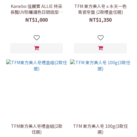
Kanebo 佳麗寶 ALLIE 持采
TFM 東方美人皂 x 水天一色
長豔UV防曬護色日間造型膏
青瓷皂盤 (2款禮盒任選)
35g
NT$1,000
NT$1,350
TFM東方美人皂禮盒組(2款
TFM 東方美人皂 100g(3款任
任選)
選)