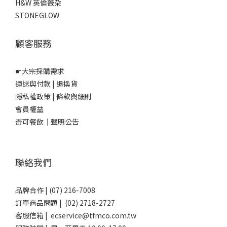
H&W 英倫薇朶
STONEGLOW
顧客服務
☛
大宗採購需求
運送與付款
|
退換貨
隱私權政策
|
條款與細則
會員權益
奇可餐飲｜聲明公告
聯絡我們
品牌合作 | (07) 216-7008
訂單商品問題 | (02) 2718-2727
客服信箱 | ecservice@tfmco.com.tw