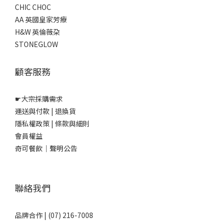
CHIC CHOC
AA 英國皇家芳療
H&W 英倫薇朶
STONEGLOW
顧客服務
☛
大宗採購需求
運送與付款
|
退換貨
隱私權政策
|
條款與細則
會員權益
奇可餐飲｜聲明公告
聯絡我們
品牌合作 | (07) 216-7008