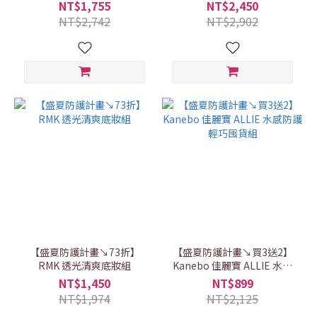
覆組
NT$1,755
NT$2,450
NT$2,742
NT$2,902
【盛夏防護計畫↘73折】
【盛夏防護計畫↘買3送2】
RMK 透光清爽底妝組
Kanebo 佳麗寶 ALLIE 水感
防護輕巧囤貨組
NT$1,450
NT$899
NT$1,974
NT$2,125