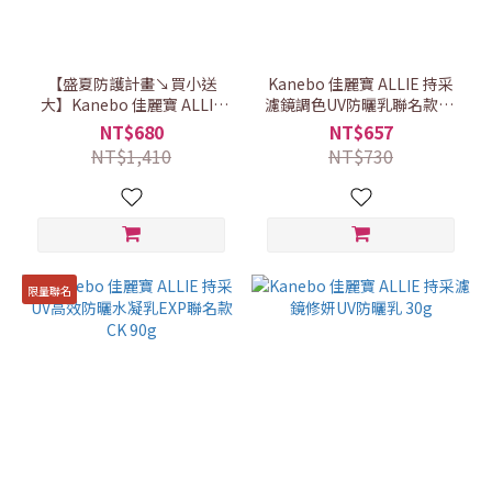
【盛夏防護計畫↘買小送
Kanebo 佳麗寶 ALLIE 持采
大】Kanebo 佳麗寶 ALLIE
濾鏡調色UV防曬乳聯名款CK
濾鏡潤色美肌組
40g (2款任選)
NT$680
NT$657
NT$1,410
NT$730
限量聯名