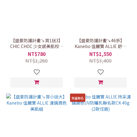
【盛夏防護計畫↘買1送3】
【盛夏防護計畫↘46折】
CHIC CHOC 少女感美肌校色
Kanebo 佳麗寶 ALLIE 舒涼
組(2色任選)
防曬超值組
NT$780
NT$1,550
NT$1,260
NT$3,400
限量聯名