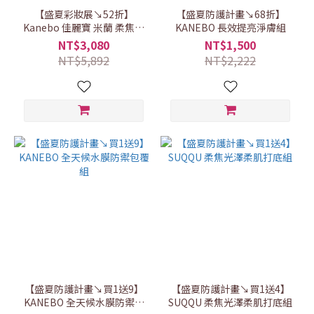
【盛夏彩妝展↘52折】
【盛夏防護計畫↘68折】
Kanebo 佳麗寶 米蘭 柔焦無
KANEBO 長效提亮淨膚組
暇典藏限定組
NT$3,080
NT$1,500
NT$5,892
NT$2,222
【盛夏防護計畫↘買1送9】
【盛夏防護計畫↘買1送4】
KANEBO 全天候水膜防禦包
SUQQU 柔焦光澤柔肌打底組