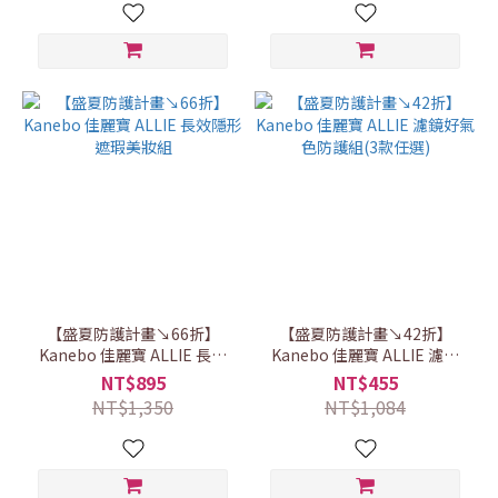
【盛夏防護計畫↘66折】
【盛夏防護計畫↘42折】
Kanebo 佳麗寶 ALLIE 長效
Kanebo 佳麗寶 ALLIE 濾鏡
隱形遮瑕美妝組
好氣色防護組(3款任選)
NT$895
NT$455
NT$1,350
NT$1,084