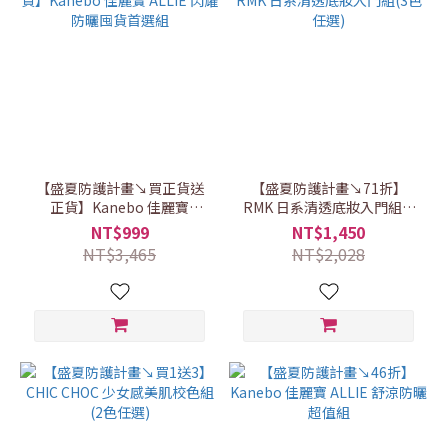
【盛夏防護計畫↘買正貨送
【盛夏防護計畫↘71折】
正貨】Kanebo 佳麗寶
RMK 日系清透底妝入門組(3
ALLIE 閃耀防曬囤貨首選組
色任選)
NT$999
NT$1,450
NT$3,465
NT$2,028