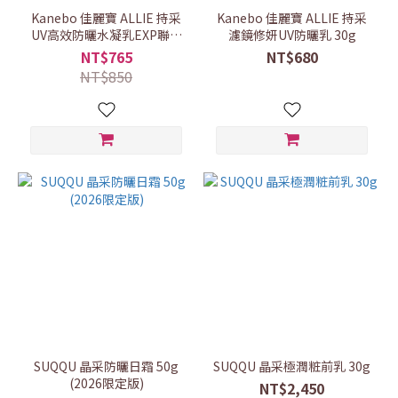
Kanebo 佳麗寶 ALLIE 持采
Kanebo 佳麗寶 ALLIE 持采
UV高效防曬水凝乳EXP聯名
濾鏡修妍UV防曬乳 30g
款CK 90g
NT$765
NT$680
NT$850
SUQQU 晶采防曬日霜 50g
SUQQU 晶采極潤粧前乳 30g
(2026限定版)
NT$2,450