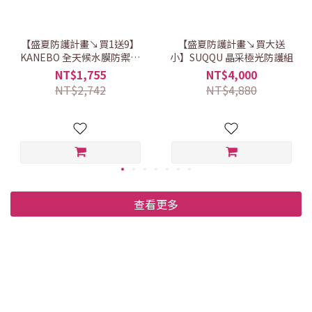
【盛夏防護計畫↘買1送9】
【盛夏防護計畫↘買大送
KANEBO 全天候水膜防禦包
小】SUQQU 晶采極光防護組
覆組
NT$1,755
NT$4,000
NT$2,742
NT$4,880
查看更多