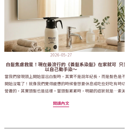
2026-05-27
白髮焦慮救星！現在最流行的《養髮系染髮》在家就可
只要
以自己動手染～
當我們發現頭上開始冒出白髮時，其實不是說年紀長，而是髮色
是不
開始沒電了！就像我們覺得疲憊的時候會想要休息或吃些好吃有
時切
營養的，其實頭髮也是這樣。當頭髮累累時，明顯的症狀就是會
素減
摸起來粗粗的、沒有彈性、髮尾分岔跟變白等等，而這個時候就
大家
閱讀內文
很適合開始使用將「染髮」與「護髮」概念結合在一起的護髮染
小技
產品！護髮染的原理是什麼？白髮開始冒出來後，很多人第一個
➡ 
反應就是：「是不是該染頭髮了？」但又擔心頻繁染髮會讓髮質
可選
越來越乾、越來越毛躁，甚至頭皮敏感不舒服。到底護髮染是什
「白