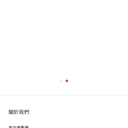
Rerise 瑞絲髮色復黑菁華乳這類結合護髮概念的產品，絕對能
讓你的居家染髮，開始變得更輕鬆、更自然、更有高級感，希望
大家都可以找到心中喜歡且適用的產品♥📢追蹤我們，第一手消
息不漏接💜 Instagram — 新品搶先看 💙 Facebook — 完整活動
情報 💚 LINE — 商品問題即時回覆
關於我們
東方美集團