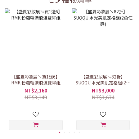
【盛夏彩妝展↘買1送6】
【盛夏彩妝展↘82折】
RMK 粉潮輕漾浪漫雙眸組
SUQQU 水光美肌定格組(2色
任選)
NT$2,160
NT$3,000
NT$3,149
NT$3,674