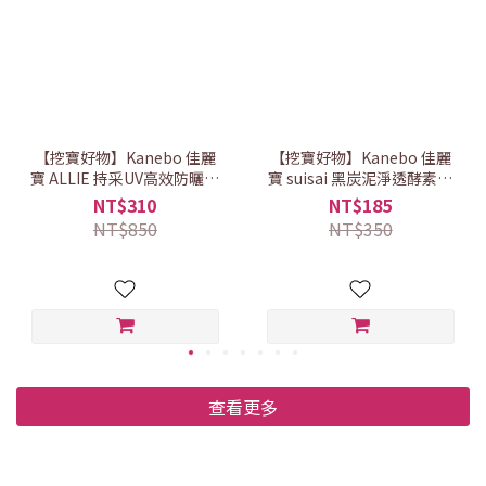
【挖寶好物】Kanebo 佳麗
【挖寶好物】Kanebo 佳麗
寶 ALLIE 持采UV高效防曬亮
寶 suisai 黑炭泥淨透酵素粉
顏飾底乳EX 60g (效期
(15顆｜效期2027.01)
NT$310
NT$185
2027.02)
NT$850
NT$350
查看更多