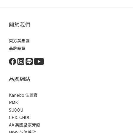
關於我們
東方美集團
品牌總覽
品牌網站
Kanebo 佳麗寶
RMK
SUQQU
CHIC CHOC
AA 英國皇家芳療
H&W 英倫薇朶